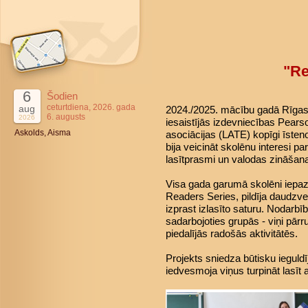
"Re
6
Šodien
ceturtdiena, 2026. gada
aug
2024./2025. mācību gadā Rīgas 4
6. augusts
2026
iesaistījās izdevniecības Pears
Askolds, Aisma
asociācijas (LATE) kopīgi īsteno
bija veicināt skolēnu interesi pa
lasītprasmi un valodas zināšan
Visa gada garumā skolēni iepaz
Readers Series, pildīja daudzve
izprast izlasīto saturu. Nodarbī
sadarbojoties grupās - viņi pārr
piedalījās radošās aktivitātēs.
Projekts sniedza būtisku ieguld
iedvesmoja viņus turpināt lasīt 