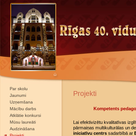
Par skolu
Projekti
Jaunumi
Uzņemšana
Kompetents pedagog
Mācību darbs
Atklātie konkursi
Mūsu laureāti
Lai efektivizētu kvalitatīvas izglī
pārmaiņas multikulturālas un de
Audzināšana
iniciatīvu centrs
sadarbībā ar
Projekti