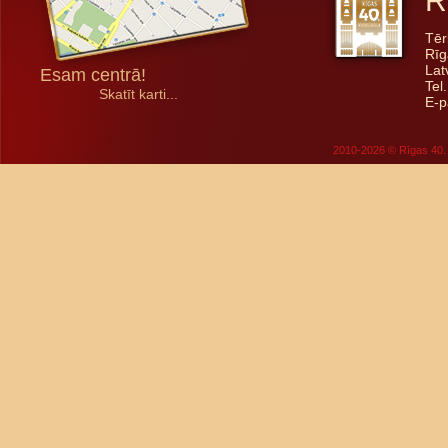
R
Tēr
Rīg
Lat
Esam centrā!
Tel
Skatīt karti...
E-p
2010-2026 © Rīgas 40. 