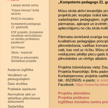
„Kompetents pedagogs 21. ga
Latvijas skolas soma
“Future Heroes” trešā
Mūsu skola aktīvi iesaistījās pr
sezona
projektā pēc iespējas īsākā laika
PASCH-iniciatīva
sadarbojoties pedagogiem, izglī
pārmaiņas, apkopot un izvērtēt p
Kompetents pedagogs
21. gadsimtā
apliecinājumu no citu skolu kol
ESF projekts „Kompleksi
veselības veicināšanas
Pārmaiņu ieviešanā svarīga noz
un slimību profilakses
kvalitatīvas pedagoģijas princ
pasākumi”
pilnveidošanai, vadības komand
Girl Power
saiti, kas ved uz rīcību. Mūsu 
Skola - kopienā!
veidojusies pēdējo piecu gadu la
STEM un pilsoniskās
pilnveidoties un vērtīgs atbalsts 
līdzdalības projekts
Projekta īstenošanas vieta: Dau
Karjeras izglītība
Projekta finansētājs: Britu pado
Vecākiem un
Kontaktpersona: projekta vadītāj
pieaugušajiem
tālr.: 65235635; e-pasts:
iic.kr
Datu drošība
Facebook:
https://www.faceboo
Publiskie iepirkumi
Projekta aktivitātes
Normatīvie akti un
Projekta pielikums
attīstības plānošanas
dokumenti
Izglītības iniciatīvu centra pr
Sadarbība