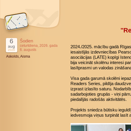
"Re
6
Šodien
ceturtdiena, 2026. gada
aug
2024./2025. mācību gadā Rīgas 4
6. augusts
2026
iesaistījās izdevniecības Pears
Askolds, Aisma
asociācijas (LATE) kopīgi īsteno
bija veicināt skolēnu interesi pa
lasītprasmi un valodas zināšan
Visa gada garumā skolēni iepaz
Readers Series, pildīja daudzve
izprast izlasīto saturu. Nodarbī
sadarbojoties grupās - viņi pārr
piedalījās radošās aktivitātēs.
Projekts sniedza būtisku ieguld
iedvesmoja viņus turpināt lasīt 