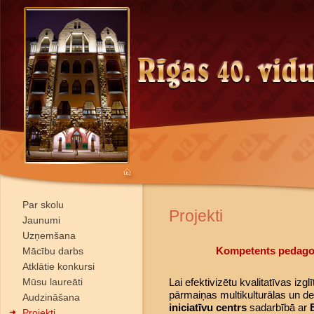
Par skolu
Projekti
Jaunumi
Uzņemšana
Kompetents pedagog
Mācību darbs
Atklātie konkursi
Mūsu laureāti
Lai efektivizētu kvalitatīvas izglī
pārmaiņas multikulturālas un de
Audzināšana
iniciatīvu centrs
sadarbībā ar
Projekti