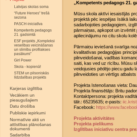
„Kompetents pedagogs 21. ga
Latvijas skolas soma
“Future Heroes” trešā
Mūsu skola aktīvi iesaistījās pr
sezona
projektā pēc iespējas īsākā laika
PASCH-iniciatīva
sadarbojoties pedagogiem, izglī
pārmaiņas, apkopot un izvērtēt p
Kompetents pedagogs
21. gadsimtā
apliecinājumu no citu skolu kol
ESF projekts „Kompleksi
veselības veicināšanas
Pārmaiņu ieviešanā svarīga noz
un slimību profilakses
kvalitatīvas pedagoģijas princ
pasākumi”
pilnveidošanai, vadības komand
Girl Power
saiti, kas ved uz rīcību. Mūsu 
Skola - kopienā!
veidojusies pēdējo piecu gadu la
STEM un pilsoniskās
pilnveidoties un vērtīgs atbalsts 
līdzdalības projekts
Projekta īstenošanas vieta: Dau
Karjeras izglītība
Projekta finansētājs: Britu pado
Vecākiem un
Kontaktpersona: projekta vadītāj
pieaugušajiem
tālr.: 65235635; e-pasts:
iic.kr
Datu drošība
Facebook:
https://www.faceboo
Publiskie iepirkumi
Projekta aktivitātes
Normatīvie akti un
Projekta pielikums
attīstības plānošanas
dokumenti
Izglītības iniciatīvu centra pr
Sadarbība