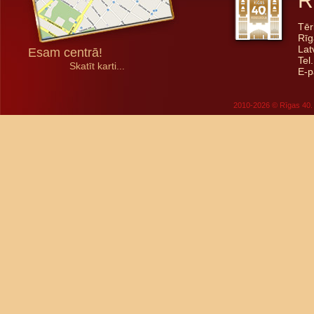
R
Tēr
Rīg
Lat
Esam centrā!
Tel
Skatīt karti...
E-p
2010-2026 © Rīgas 40. 