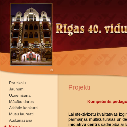
Par skolu
Projekti
Jaunumi
Uzņemšana
Kompetents pedagog
Mācību darbs
Atklātie konkursi
Mūsu laureāti
Lai efektivizētu kvalitatīvas izglī
pārmaiņas multikulturālas un de
Audzināšana
iniciatīvu centrs
sadarbībā ar
Projekti