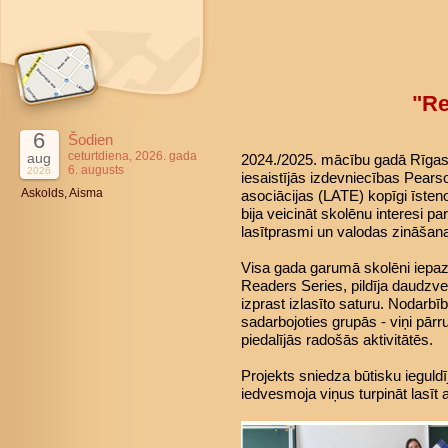
"Re
6
Šodien
ceturtdiena, 2026. gada
aug
2024./2025. mācību gadā Rīgas 4
6. augusts
2026
iesaistījās izdevniecības Pears
Askolds, Aisma
asociācijas (LATE) kopīgi īsteno
bija veicināt skolēnu interesi pa
lasītprasmi un valodas zināšan
Visa gada garumā skolēni iepaz
Readers Series, pildīja daudzve
izprast izlasīto saturu. Nodarbī
sadarbojoties grupās - viņi pārr
piedalījās radošās aktivitātēs.
Projekts sniedza būtisku ieguld
iedvesmoja viņus turpināt lasīt 