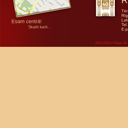
R
Tēr
Rīg
Lat
Esam centrā!
Tel
Skatīt karti...
E-p
2010-2026 © Rīgas 40. 