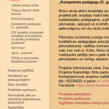
„Kompetents pedagogs 21. ga
Latvijas skolas soma
“Future Heroes” trešā
Mūsu skola aktīvi iesaistījās pr
sezona
projektā pēc iespējas īsākā laika
PASCH-iniciatīva
sadarbojoties pedagogiem, izglī
pārmaiņas, apkopot un izvērtēt p
Kompetents pedagogs
21. gadsimtā
apliecinājumu no citu skolu kol
ESF projekts „Kompleksi
veselības veicināšanas
Pārmaiņu ieviešanā svarīga noz
un slimību profilakses
kvalitatīvas pedagoģijas princ
pasākumi”
pilnveidošanai, vadības komand
Girl Power
saiti, kas ved uz rīcību. Mūsu 
Skola - kopienā!
veidojusies pēdējo piecu gadu la
STEM un pilsoniskās
pilnveidoties un vērtīgs atbalsts 
līdzdalības projekts
Projekta īstenošanas vieta: Dau
Karjeras izglītība
Projekta finansētājs: Britu pado
Vecākiem un
Kontaktpersona: projekta vadītāj
pieaugušajiem
tālr.: 65235635; e-pasts:
iic.kr
Datu drošība
Facebook:
https://www.faceboo
Publiskie iepirkumi
Projekta aktivitātes
Normatīvie akti un
Projekta pielikums
attīstības plānošanas
dokumenti
Izglītības iniciatīvu centra pr
Sadarbība