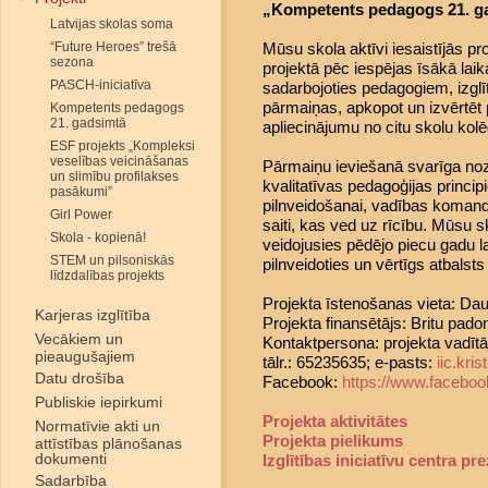
„Kompetents pedagogs 21. ga
Latvijas skolas soma
“Future Heroes” trešā
Mūsu skola aktīvi iesaistījās pr
sezona
projektā pēc iespējas īsākā laika
PASCH-iniciatīva
sadarbojoties pedagogiem, izglī
pārmaiņas, apkopot un izvērtēt p
Kompetents pedagogs
21. gadsimtā
apliecinājumu no citu skolu kol
ESF projekts „Kompleksi
veselības veicināšanas
Pārmaiņu ieviešanā svarīga noz
un slimību profilakses
kvalitatīvas pedagoģijas princ
pasākumi”
pilnveidošanai, vadības komand
Girl Power
saiti, kas ved uz rīcību. Mūsu 
Skola - kopienā!
veidojusies pēdējo piecu gadu la
STEM un pilsoniskās
pilnveidoties un vērtīgs atbalsts 
līdzdalības projekts
Projekta īstenošanas vieta: Dau
Karjeras izglītība
Projekta finansētājs: Britu pado
Vecākiem un
Kontaktpersona: projekta vadītāj
pieaugušajiem
tālr.: 65235635; e-pasts:
iic.kr
Datu drošība
Facebook:
https://www.faceboo
Publiskie iepirkumi
Projekta aktivitātes
Normatīvie akti un
Projekta pielikums
attīstības plānošanas
dokumenti
Izglītības iniciatīvu centra pr
Sadarbība