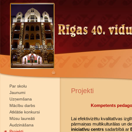
Par skolu
Projekti
Jaunumi
Uzņemšana
Kompetents pedagog
Mācību darbs
Atklātie konkursi
Mūsu laureāti
Lai efektivizētu kvalitatīvas izglī
pārmaiņas multikulturālas un de
Audzināšana
iniciatīvu centrs
sadarbībā ar
Projekti