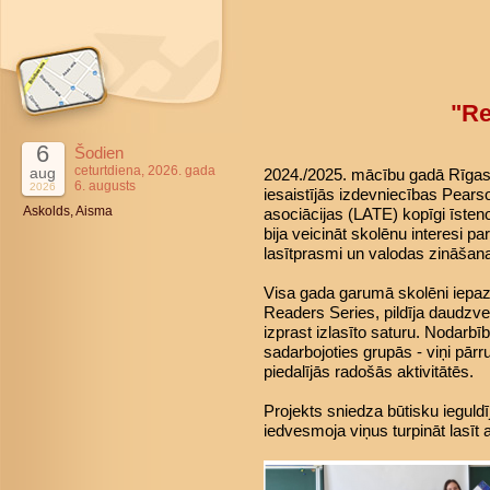
"Re
6
Šodien
ceturtdiena, 2026. gada
aug
2024./2025. mācību gadā Rīgas 4
6. augusts
2026
iesaistījās izdevniecības Pears
Askolds, Aisma
asociācijas (LATE) kopīgi īsteno
bija veicināt skolēnu interesi pa
lasītprasmi un valodas zināšan
Visa gada garumā skolēni iepaz
Readers Series, pildīja daudzve
izprast izlasīto saturu. Nodarbī
sadarbojoties grupās - viņi pārr
piedalījās radošās aktivitātēs.
Projekts sniedza būtisku ieguld
iedvesmoja viņus turpināt lasīt 