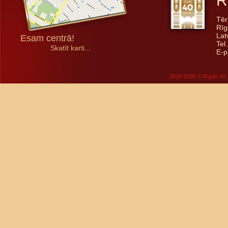
R
Tēr
Rīg
Lat
Esam centrā!
Tel
Skatīt karti...
E-p
2010-2026 © Rīgas 40. 