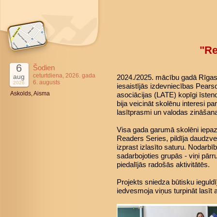
"Re
6
Šodien
ceturtdiena, 2026. gada
aug
2024./2025. mācību gadā Rīgas 4
6. augusts
2026
iesaistījās izdevniecības Pears
Askolds, Aisma
asociācijas (LATE) kopīgi īsteno
bija veicināt skolēnu interesi pa
lasītprasmi un valodas zināšan
Visa gada garumā skolēni iepaz
Readers Series, pildīja daudzve
izprast izlasīto saturu. Nodarbī
sadarbojoties grupās - viņi pārr
piedalījās radošās aktivitātēs.
Projekts sniedza būtisku ieguld
iedvesmoja viņus turpināt lasīt 