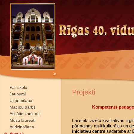
Par skolu
Projekti
Jaunumi
Uzņemšana
Kompetents pedagog
Mācību darbs
Atklātie konkursi
Mūsu laureāti
Lai efektivizētu kvalitatīvas izglī
pārmaiņas multikulturālas un de
Audzināšana
iniciatīvu centrs
sadarbībā ar
Projekti