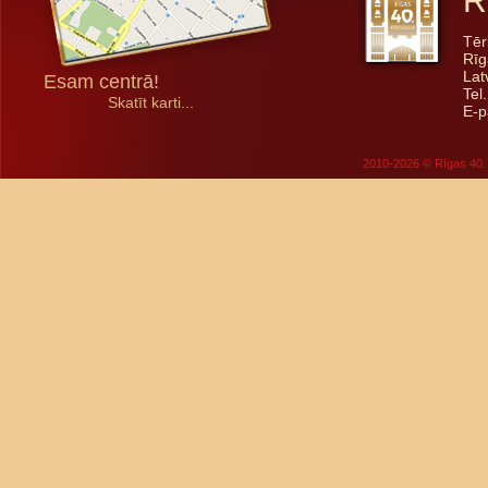
R
Tēr
Rīg
Lat
Esam centrā!
Tel
Skatīt karti...
E-p
2010-2026 © Rīgas 40. 