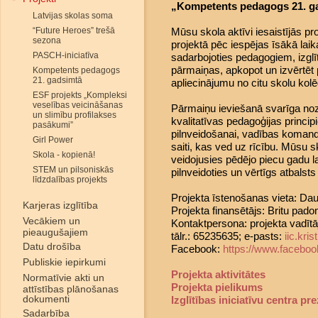
„Kompetents pedagogs 21. ga
Latvijas skolas soma
“Future Heroes” trešā
Mūsu skola aktīvi iesaistījās pr
sezona
projektā pēc iespējas īsākā laika
PASCH-iniciatīva
sadarbojoties pedagogiem, izglī
pārmaiņas, apkopot un izvērtēt p
Kompetents pedagogs
21. gadsimtā
apliecinājumu no citu skolu kol
ESF projekts „Kompleksi
veselības veicināšanas
Pārmaiņu ieviešanā svarīga noz
un slimību profilakses
kvalitatīvas pedagoģijas princ
pasākumi”
pilnveidošanai, vadības komand
Girl Power
saiti, kas ved uz rīcību. Mūsu 
Skola - kopienā!
veidojusies pēdējo piecu gadu la
STEM un pilsoniskās
pilnveidoties un vērtīgs atbalsts 
līdzdalības projekts
Projekta īstenošanas vieta: Dau
Karjeras izglītība
Projekta finansētājs: Britu pado
Vecākiem un
Kontaktpersona: projekta vadītāj
pieaugušajiem
tālr.: 65235635; e-pasts:
iic.kr
Datu drošība
Facebook:
https://www.faceboo
Publiskie iepirkumi
Projekta aktivitātes
Normatīvie akti un
Projekta pielikums
attīstības plānošanas
dokumenti
Izglītības iniciatīvu centra pr
Sadarbība