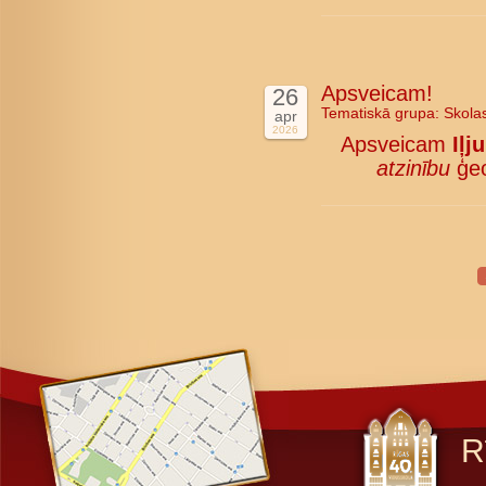
Apsveicam!
26
Tematiskā grupa:
Skola
apr
2026
Apsveicam
Iļj
atzinību
ģeo
R