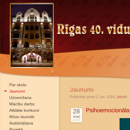
Par skolu
Jaunumi
Jaunumi
Publicētie pirms 2. jun. 2026. (
atcelt
)
Uzņemšana
Mācību darbs
Psihoemocionāla
28
Atklātie konkursi
mai
Mūsu laureāti
2026
Audzināšana
Projekti