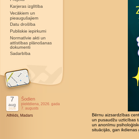
Karjeras izglītība
Vecākiem un
pieaugušajiem
Datu drošība
Publiskie iepirkumi
Normatīvie akti un
attīstības plānošanas
dokumenti
Sadarbība
7
Šodien
piektdiena, 2026. gada
aug
7. augusts
2026
Bērnu aizsardzības cent
Alfrēds, Madars
un pusaudžu uzticības tā
un anonīmu psiholoģisk
situācijās, gan ikdienas 