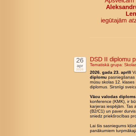
Apsveicam
Aleksandru
Len
iegūtajām
at
DSD II diplomu 
26
Tematiskā grupa:
Skola
apr
2026
2026. gada 23. aprīlī
Vā
diplomu
pasniegšanas c
mūsu skolas 12. klases 
diplomus. Sirsnīgi svei
Vācu valodas diploms 
konference (KMK), ir būt
karjeras iespējām. Tas 
(B2/C1) un paver durvis 
sniedz priekšrocības pro
Lai šis sasniegums kļū
panākumiem turpmākajā