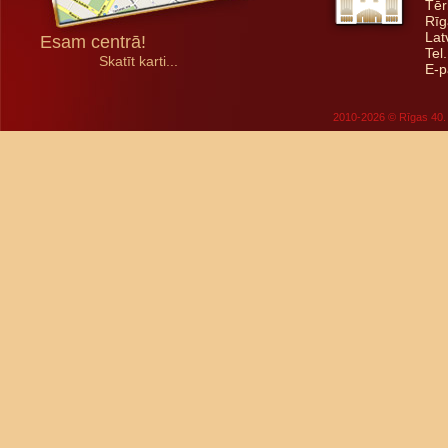
Tēr
Rīg
Lat
Esam centrā!
Tel
Skatīt karti...
E-p
2010-2026 © Rīgas 40. 