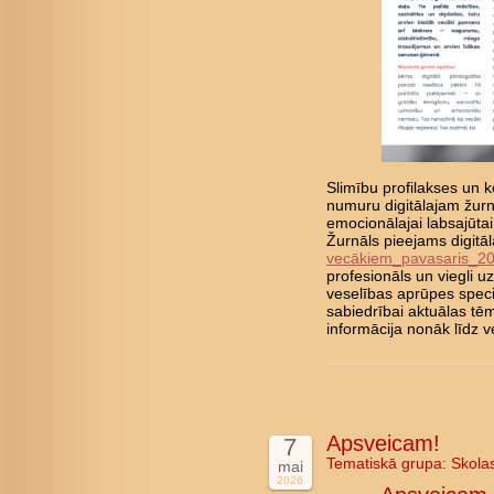
Slimību profilakses un ko
numuru digitālajam žurn
emocionālajai labsajūta
Žurnāls pieejams digitā
vecākiem_pavasaris_2
profesionāls un viegli 
veselības aprūpes speci
sabiedrībai aktuālas tē
informācija nonāk līd
Apsveicam!
7
Tematiskā grupa:
Skola
mai
2026