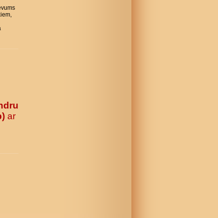
evums
kiem,
a
ndru
b)
ar