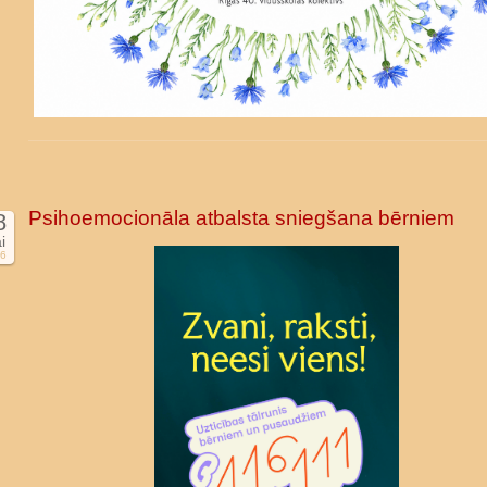
Psihoemocionāla atbalsta sniegšana bērniem
8
i
6