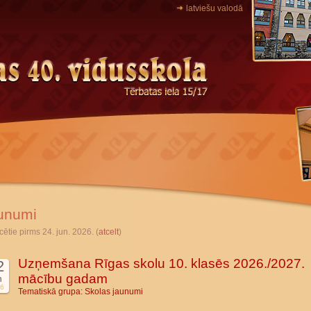
latviešu valodā
unumi
cētie pirms 24. jun. 2026. (
atcelt
)
Uzņemšana Rīgas skolu 10. klasēs 2026./2027.
2
mācību gadam
n
6
Tematiskā grupa:
Skolas jaunumi