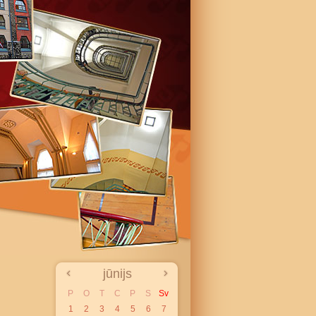
jūnijs
P
O
T
C
P
S
Sv
1
2
3
4
5
6
7