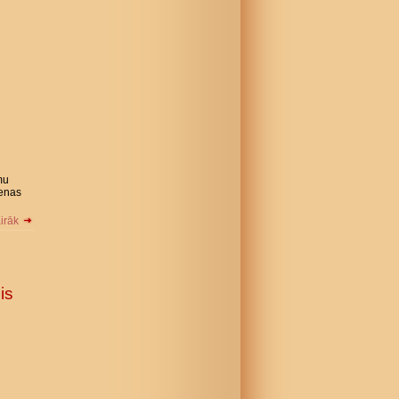
mu
ienas
airāk
is