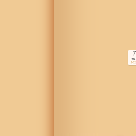
7
ma
202