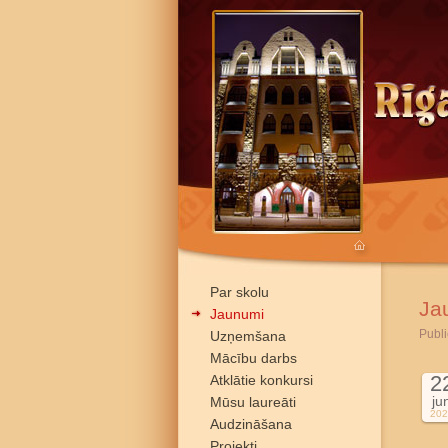
Par skolu
Ja
Jaunumi
Publi
Uzņemšana
Mācību darbs
2
Atklātie konkursi
ju
Mūsu laureāti
202
Audzināšana
Projekti