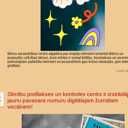
Bērnu aizsardzības centrs atgādina par iespēju bērniem izmantot Bērnu un
pusaudžu uzticības tālruni, kura mērķis ir sniegt tūlītēju, bezmaksas un anonī
psiholoģisko palīdzību bērniem un pusaudžiem gan krīzes situācijās, gan ikd
grūtībās.
Lasīt v
Slimību profilakses un kontroles centrs ir izstrādāj
1
jaunu pavasara numuru digitālajam žurnālam
i
6
vecākiem!