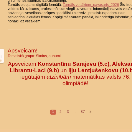
un ģimenes ikdienas izaicinājumiem.
Žurnāls pieejams digitālā formātā:
Žurnāls vecākiem_pavasaris_2026
Šis izd
veidots kā uzticams, profesionāls un viegli uztverams informācijas avots vecā
apvienojot veselības aprūpes speciālistu pieredzi, praktiskus padomus un
sabiedrībai aktuālas tēmas. Kopīgi mēs varam panākt, lai noderīga informācij
nonāk līdz vecākiem!
Apsveicam!
Tematiskā grupa:
Skolas jaunumi
i
6
Apsveicam
Konstantīnu Sarajevu (5.c), Aleksa
Librantu-Laci (9.b)
un
Iļju Lentjušenkovu (10.
iegūtajām
atzinībām
matemātikas valsts 76.
olimpiādē!
1
2
3
..
87