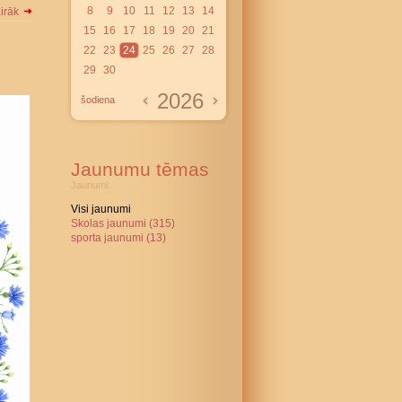
8
9
10
11
12
13
14
airāk
15
16
17
18
19
20
21
22
23
24
25
26
27
28
29
30
2026
šodiena
Jaunumu tēmas
Jaunumi:
Visi jaunumi
Skolas jaunumi (315)
sporta jaunumi (13)