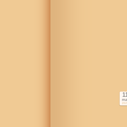
1
ma
202