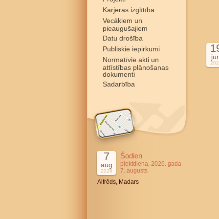
Karjeras izglītība
Vecākiem un
pieaugušajiem
Datu drošība
1
Publiskie iepirkumi
ju
Normatīvie akti un
202
attīstības plānošanas
dokumenti
Sadarbība
7
Šodien
piektdiena, 2026. gada
aug
7. augusts
2026
Alfrēds, Madars