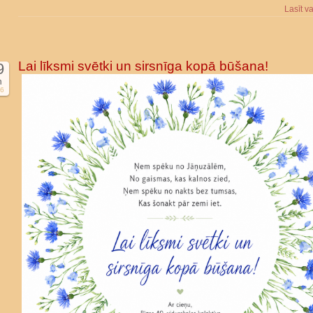
Lasīt v
Lai līksmi svētki un sirsnīga kopā būšana!
9
n
6