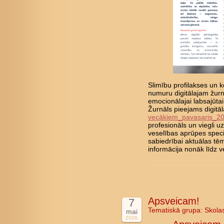
Slimību profilakses un ko
numuru digitālajam žurn
emocionālajai labsajūta
Žurnāls pieejams digitā
vecākiem_pavasaris_2
profesionāls un viegli 
veselības aprūpes speci
sabiedrībai aktuālas tē
informācija nonāk līd
Apsveicam!
7
Tematiskā grupa:
Skola
mai
2026