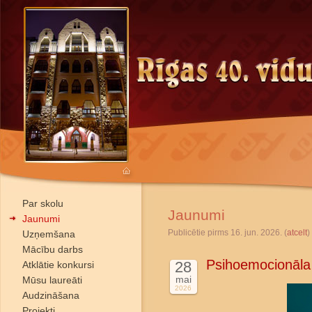
Par skolu
Jaunumi
Jaunumi
Publicētie pirms 16. jun. 2026. (
atcelt
)
Uzņemšana
Mācību darbs
Psihoemocionāla
28
Atklātie konkursi
mai
Mūsu laureāti
2026
Audzināšana
Projekti