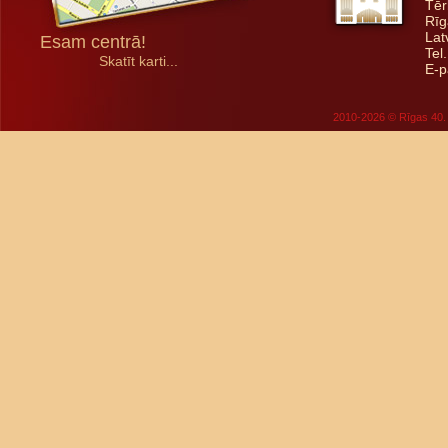
Tēr
Rīg
Lat
Esam centrā!
Tel
Skatīt karti...
E-p
2010-2026 © Rīgas 40. 