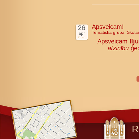
Apsveicam!
26
Tematiskā grupa:
Skola
apr
2026
Apsveicam
Iļj
atzinību
ģeo
R