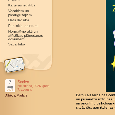
Karjeras izglītība
Vecākiem un
pieaugušajiem
Datu drošība
Publiskie iepirkumi
Normatīvie akti un
attīstības plānošanas
dokumenti
Sadarbība
7
Šodien
piektdiena, 2026. gada
aug
7. augusts
2026
Bērnu aizsardzības cent
Alfrēds, Madars
un pusaudžu uzticības tā
un anonīmu psiholoģisk
situācijās, gan ikdienas 