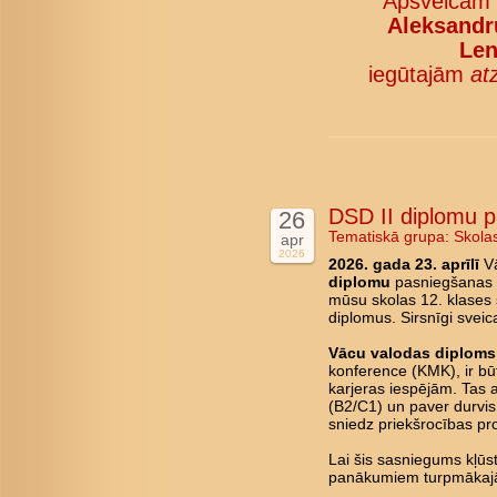
Apsveicam
Aleksandru
Len
iegūtajām
at
DSD II diplomu 
26
Tematiskā grupa:
Skola
apr
2026
2026. gada 23. aprīlī
Vā
diplomu
pasniegšanas c
mūsu skolas 12. klases 
diplomus. Sirsnīgi svei
Vācu valodas diploms 
konference (KMK), ir būt
karjeras iespējām. Tas 
(B2/C1) un paver durvis 
sniedz priekšrocības pro
Lai šis sasniegums kļū
panākumiem turpmākajā