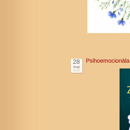
Psihoemocionāla
28
mai
2026