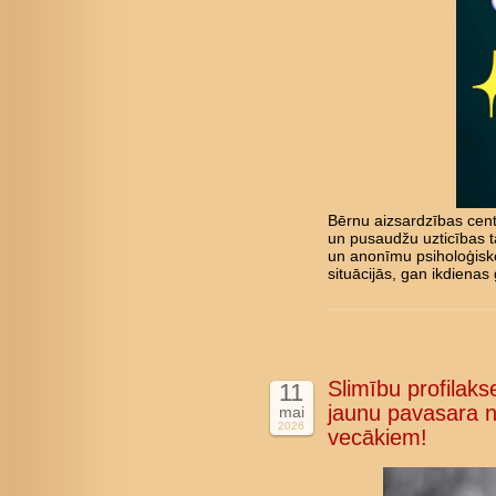
Bērnu aizsardzības cent
un pusaudžu uzticības tā
un anonīmu psiholoģisk
situācijās, gan ikdienas 
Slimību profilakse
11
jaunu pavasara n
mai
2026
vecākiem!