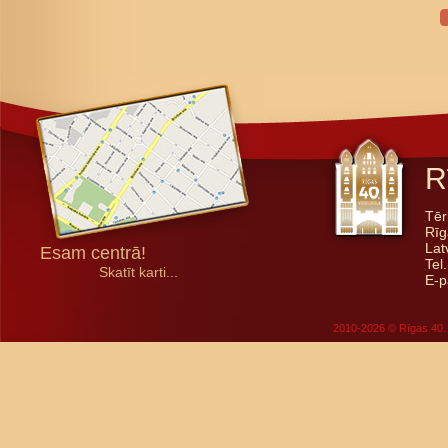
R
Tēr
Rīg
Lat
Esam centrā!
Tel
Skatīt karti...
E-p
2010-2026 © Rīgas 40. 