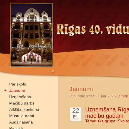
Par skolu
Jaunumi
Jaunumi
Publicētie pirms 23. jun. 2026. (
atcelt
)
Uzņemšana
Mācību darbs
Uzņemšana Rīgas
22
Atklātie konkursi
mācību gadam
jun
Mūsu laureāti
2026
Tematiskā grupa:
Skola
Audzināšana
Projekti