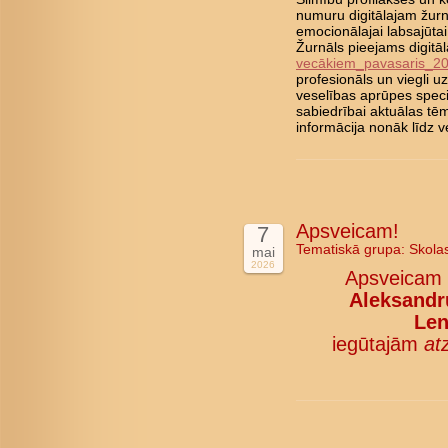
numuru digitālajam žurn
emocionālajai labsajūta
Žurnāls pieejams digitā
vecākiem_pavasaris_2
profesionāls un viegli 
veselības aprūpes speci
sabiedrībai aktuālas tē
informācija nonāk līd
Apsveicam!
7
Tematiskā grupa:
Skola
mai
2026
Apsveicam
Aleksandru
Len
iegūtajām
at