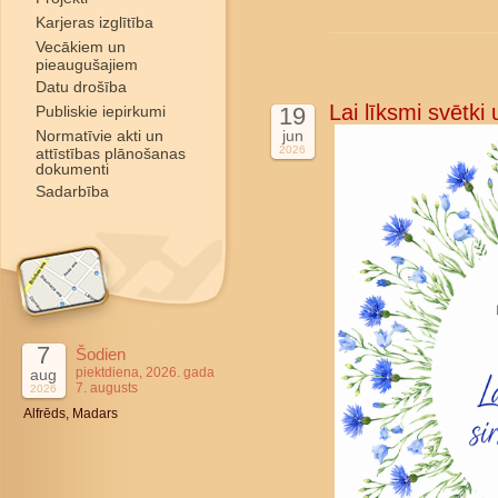
Karjeras izglītība
Vecākiem un
pieaugušajiem
Datu drošība
Lai līksmi svētki
Publiskie iepirkumi
19
Normatīvie akti un
jun
2026
attīstības plānošanas
dokumenti
Sadarbība
7
Šodien
piektdiena, 2026. gada
aug
7. augusts
2026
Alfrēds, Madars