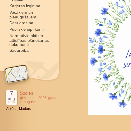
Karjeras izglītība
Vecākiem un
pieaugušajiem
Datu drošība
Publiskie iepirkumi
Normatīvie akti un
attīstības plānošanas
dokumenti
Sadarbība
7
Šodien
piektdiena, 2026. gada
aug
7. augusts
2026
Alfrēds, Madars