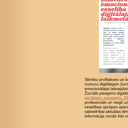
Slimību profilakses un ko
numuru digitālajam žurn
emocionālajai labsajūta
Žurnāls pieejams digitā
vecākiem_pavasaris_2
profesionāls un viegli 
veselības aprūpes speci
sabiedrībai aktuālas tē
informācija nonāk līd