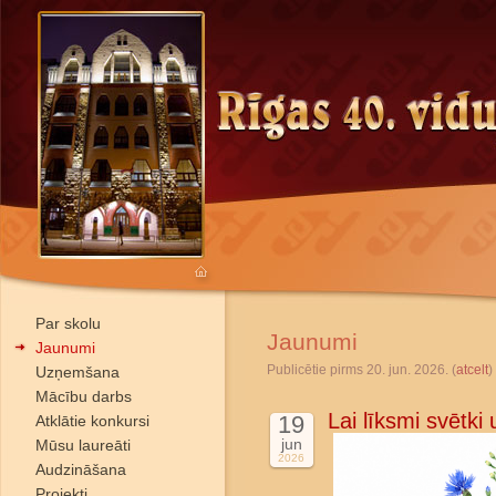
Par skolu
Jaunumi
Jaunumi
Publicētie pirms 20. jun. 2026. (
atcelt
)
Uzņemšana
Mācību darbs
Lai līksmi svētki
19
Atklātie konkursi
jun
Mūsu laureāti
2026
Audzināšana
Projekti