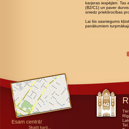
karjeras iespējām. Tas 
(B2/C1) un paver durvis 
sniedz priekšrocības pro
Lai šis sasniegums kļū
panākumiem turpmākajā
R
Tēr
Rīg
Lat
Esam centrā!
Tel
Skatīt karti...