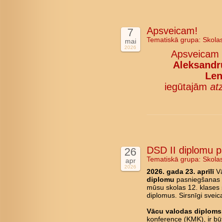
Apsveicam!
7
Tematiskā grupa:
Skola
mai
2026
Apsveicam
Aleksandru
Len
iegūtajām
at
DSD II diplomu 
26
Tematiskā grupa:
Skola
apr
2026
2026. gada 23. aprīlī
Vā
diplomu
pasniegšanas c
mūsu skolas 12. klases 
diplomus. Sirsnīgi svei
Vācu valodas diploms 
konference (KMK), ir būt