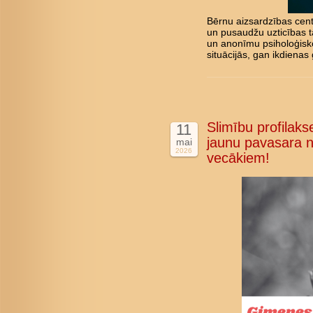
Bērnu aizsardzības cent
un pusaudžu uzticības tā
un anonīmu psiholoģisk
situācijās, gan ikdienas 
Slimību profilakse
11
jaunu pavasara n
mai
2026
vecākiem!