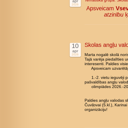
Tematiskā grupa:
Skola
apr
2026
Apsveicam
Vsev
atzinību
ķ
Skolas angļu val
10
apr
Marta nogalē skolā nori
2026
Tajā varēja piedalīties 
interesenti. Paldies vis
Apsveicam uzvarētāj
1.-2. vietu ieguvēji pā
pašvaldības angļu valo
olimpiādes 2026.-202
Paldies angļu valodas sk
Čuviļovai (5.kl.), Karina
organizāciju!