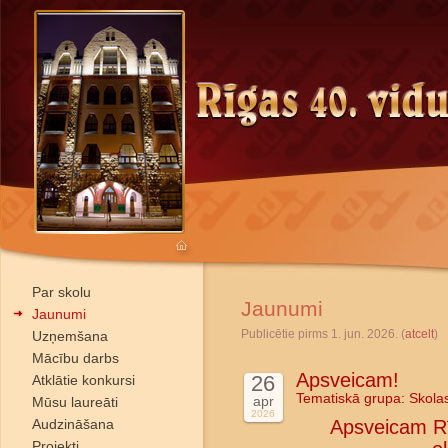
Par skolu
Jaunumi
Jaunumi
Publicētie pirms 1. jun. 2026. (
atcelt
)
Uzņemšana
Mācību darbs
Apsveicam!
26
Atklātie konkursi
Tematiskā grupa:
Skola
apr
Mūsu laureāti
2026
Audzināšana
Apsveicam Rī
Projekti