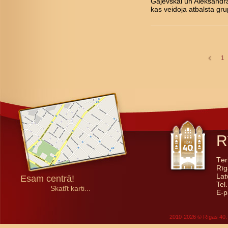
Gajevskai un Aleksandra
kas veidoja atbalsta gru
1
R
Tēr
Rīg
Lat
Esam centrā!
Tel
Skatīt karti...
E-p
2010-2026 © Rīgas 40. 