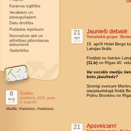
o
Karjeras izglītība
Vecākiem un
pieaugušajiem
Datu drošība
Publiskie iepirkumi
Jaunieši debatē: L
21
Normatīvie akti un
Tematiskā grupa:
Skola
apr
attīstības plānošanas
2026
15. aprīlī
Hotel Bergs
ko
dokumenti
Latvijas fināls.
Sadarbība
Finālisti no četrām Latv
(11.b)
no Rīgas 40. vidu
Vai sociālo mediju li
būtu jāaizliedz?
Sirsnīgi sveicam Marti
starptautiskajā finālā B
8
Šodien
Poļinu Brovkinu no Rīga
sestdiena, 2026. gada
aug
8. augusts
2026
Mudīte, Vladislavs, Vladislava
Apsveicam!
21