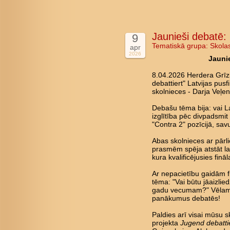
Jaunieši debatē: 
9
Tematiskā grupa:
Skola
apr
2026
Jaunie
8.04.2026 Herdera Grīz
debattiert" Latvijas pus
skolnieces - Darja Veļen
Debašu tēma bija: vai La
izglītība pēc divpadsmi
"Contra 2" pozīcijā, savu
Abas skolnieces ar pārl
prasmēm spēja atstāt lab
kura kvalificējusies fin
Ar nepacietību gaidām fin
tēma: "Vai būtu jāaizlie
gadu vecumam?" Vēlam 
panākumus debatēs!
Paldies arī visai mūsu s
projekta
Jugend debatti