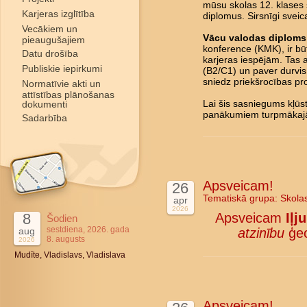
mūsu skolas 12. klases 
Karjeras izglītība
diplomus. Sirsnīgi svei
Vecākiem un
Vācu valodas diploms 
pieaugušajiem
konference (KMK), ir būt
Datu drošība
karjeras iespējām. Tas 
Publiskie iepirkumi
(B2/C1) un paver durvis 
sniedz priekšrocības pro
Normatīvie akti un
attīstības plānošanas
dokumenti
Lai šis sasniegums kļū
panākumiem turpmākajā
Sadarbība
Apsveicam!
26
Tematiskā grupa:
Skola
apr
2026
8
Apsveicam
Iļj
Šodien
sestdiena, 2026. gada
aug
atzinību
ģeo
8. augusts
2026
Mudīte, Vladislavs, Vladislava
Apsveicam!