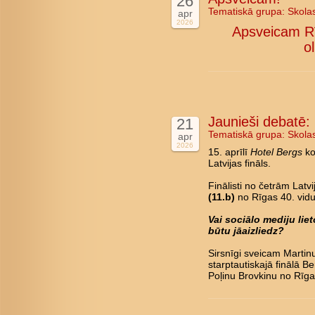
26
Tematiskā grupa:
Skola
apr
2026
Apsveicam Rī
o
Jaunieši debatē: L
21
Tematiskā grupa:
Skola
apr
2026
15. aprīlī
Hotel Bergs
ko
Latvijas fināls.
Finālisti no četrām Latv
(11.b)
no Rīgas 40. vidu
Vai sociālo mediju li
būtu jāaizliedz?
Sirsnīgi sveicam Marti
starptautiskajā finālā B
Poļinu Brovkinu no Rīga