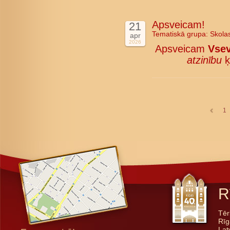
Apsveicam!
21
Tematiskā grupa:
Skola
apr
2026
Apsveicam
Vsev
atzinību
ķ
1
R
Tēr
Rīg
Lat