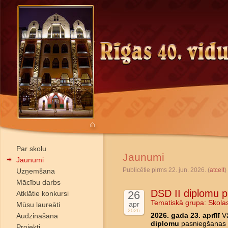
Par skolu
Jaunumi
Jaunumi
Publicētie pirms 22. jun. 2026. (
atcelt
)
Uzņemšana
Mācību darbs
DSD II diplomu 
26
Atklātie konkursi
Tematiskā grupa:
Skola
apr
Mūsu laureāti
2026
Audzināšana
2026. gada 23. aprīlī
Vā
diplomu
pasniegšanas c
Projekti