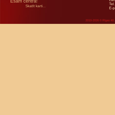
Esam centrā!
Tel
Skatīt karti...
E-p
2010-2026 © Rīgas 40. 