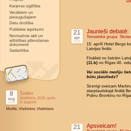
o
Karjeras izglītība
Vecākiem un
pieaugušajiem
Datu drošība
Publiskie iepirkumi
Jaunieši debatē: L
21
Normatīvie akti un
Tematiskā grupa:
Skola
apr
attīstības plānošanas
2026
15. aprīlī
Hotel Bergs
ko
dokumenti
Latvijas fināls.
Sadarbība
Finālisti no četrām Latv
(11.b)
no Rīgas 40. vidu
Vai sociālo mediju li
būtu jāaizliedz?
Sirsnīgi sveicam Marti
starptautiskajā finālā B
8
Šodien
Poļinu Brovkinu no Rīga
sestdiena, 2026. gada
aug
8. augusts
2026
Mudīte, Vladislavs, Vladislava
Apsveicam!
21