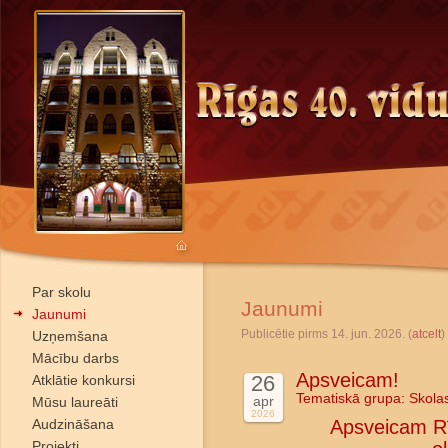
Par skolu
Jaunumi
Jaunumi
Publicētie pirms 14. jun. 2026. (
atcelt
)
Uzņemšana
Mācību darbs
Apsveicam!
26
Atklātie konkursi
Tematiskā grupa:
Skola
apr
Mūsu laureāti
2026
Audzināšana
Apsveicam Rī
Projekti