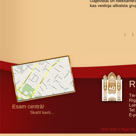
Gajevskai un Aleksandra
kas veidoja atbalsta gru
1
R
Tēr
Rīg
Lat
Esam centrā!
Tel
Skatīt karti...
E-p
2010-2026 © Rīgas 40. 