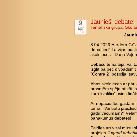
Jaunieši debatē: 
9
Tematiskā grupa:
Skola
apr
2026
Jaunie
8.04.2026 Herdera Grīz
debattiert" Latvijas pus
skolnieces - Darja Veļen
Debašu tēma bija: vai La
izglītība pēc divpadsmi
"Contra 2" pozīcijā, savu
Abas skolnieces ar pārl
prasmēm spēja atstāt lab
kura kvalificējusies fin
Ar nepacietību gaidām fin
tēma: "Vai būtu jāaizlie
gadu vecumam?" Vēlam 
panākumus debatēs!
Paldies arī visai mūsu s
projekta
Jugend debatti