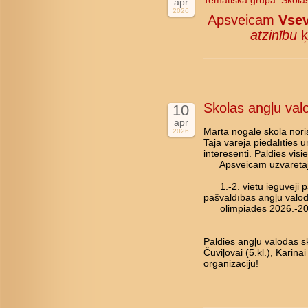
Tematiskā grupa:
Skola
apr
2026
Apsveicam
Vsev
atzinību
ķ
Skolas angļu val
10
apr
Marta nogalē skolā nori
2026
Tajā varēja piedalīties 
interesenti. Paldies vis
Apsveicam uzvarētāj
1.-2. vietu ieguvēji pā
pašvaldības angļu valo
olimpiādes 2026.-202
Paldies angļu valodas sk
Čuviļovai (5.kl.), Karina
organizāciju!