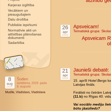
atzinību
ģeo
Karjeras izglītība
Vecākiem un
pieaugušajiem
Datu drošība
Publiskie iepirkumi
Apsveicam!
26
Normatīvie akti un
Tematiskā grupa:
Skola
apr
attīstības plānošanas
2026
Apsveicam Rī
dokumenti
Sadarbība
o
Jaunieši debatē: L
21
Tematiskā grupa:
Skola
apr
8
Šodien
2026
15. aprīlī
Hotel Bergs
ko
sestdiena, 2026. gada
aug
Latvijas fināls.
8. augusts
2026
Mudīte, Vladislavs, Vladislava
Finālisti no četrām Latv
(11.b)
no Rīgas 40. vidu
Vai sociālo mediju li
būtu jāaizliedz?