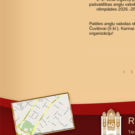
pašvaldības angļu valo
olimpiādes 2026.-202
Paldies angļu valodas sk
Čuviļovai (5.kl.), Karina
organizāciju!
1
R
Tēr