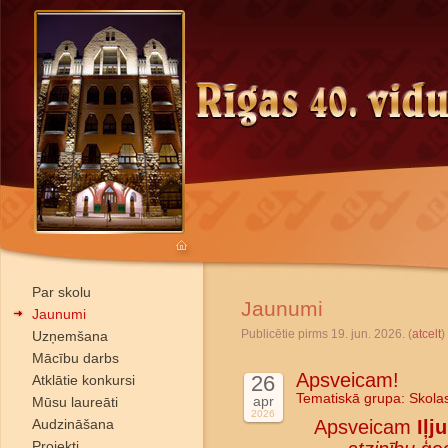
Par skolu
Jaunumi
Jaunumi
Publicētie pirms 19. jun. 2026. (
atcelt
)
Uzņemšana
Mācību darbs
Apsveicam!
26
Atklātie konkursi
Tematiskā grupa:
Skola
apr
Mūsu laureāti
2026
Audzināšana
Apsveicam
Iļj
Projekti