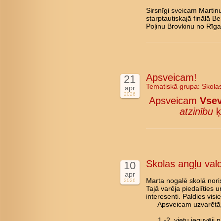
Sirsnīgi sveicam Marti
starptautiskajā finālā B
Poļinu Brovkinu no Rīga
Apsveicam!
21
Tematiskā grupa:
Skola
apr
2026
Apsveicam
Vsev
atzinību
ķ
Skolas angļu val
10
apr
Marta nogalē skolā nori
2026
Tajā varēja piedalīties 
interesenti. Paldies vis
Apsveicam uzvarētāj
1.-2. vietu ieguvēji pā