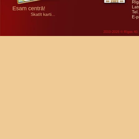
Rīg
Lat
Esam centrā!
Tel
Skatīt karti...
E-p
2010-2026 © Rīgas 40. 