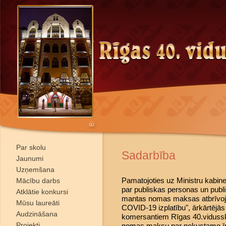
Par skolu
Sadarbība
Jaunumi
Uzņemšana
Pamatojoties uz Ministru kabin
Mācību darbs
par publiskas personas un publ
Atklātie konkursi
mantas nomas maksas atbrīvoj
Mūsu laureāti
COVID-19 izplatību", ārkārtējās
Audzināšana
komersantiem Rīgas 40.vidussko
Projekti
nomas maksu par nekustamo ī