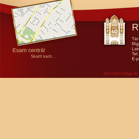
R
Tēr
Rīg
Lat
Esam centrā!
Tel
Skatīt karti...
E-p
2010-2026 © Rīgas 40. 