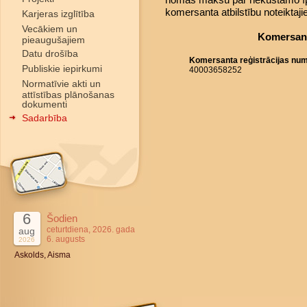
komersanta atbilstību noteiktaj
Karjeras izglītība
Vecākiem un
Komersant
pieaugušajiem
Datu drošība
Komersanta reģistrācijas nu
Publiskie iepirkumi
40003658252
Normatīvie akti un
attīstības plānošanas
dokumenti
Sadarbība
6
Šodien
ceturtdiena, 2026. gada
aug
6. augusts
2026
Askolds, Aisma