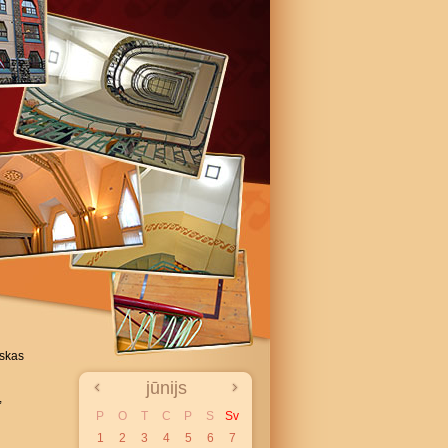
iskas
jūnijs
,
P
O
T
C
P
S
Sv
1
2
3
4
5
6
7