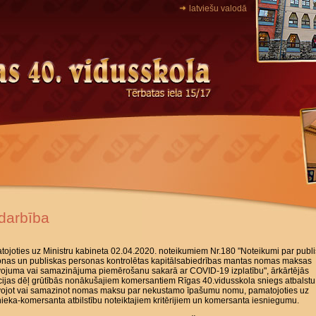
latviešu valodā
darbība
ojoties uz Ministru kabineta 02.04.2020. noteikumiem Nr.180 "Noteikumi par publ
onas un publiskas personas kontrolētas kapitālsabiedrības mantas nomas maksas
vojuma vai samazinājuma piemērošanu sakarā ar COVID-19 izplatību", ārkārtējās
cijas dēļ grūtībās nonākušajiem komersantiem Rīgas 40.vidusskola sniegs atbalstu
īvojot vai samazinot nomas maksu par nekustamo īpašumu nomu, pamatojoties uz
eka-komersanta atbilstību noteiktajiem kritērijiem un komersanta iesniegumu.