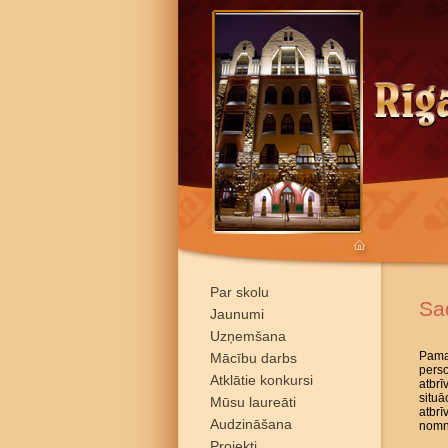
Par skolu
Sa
Jaunumi
Uzņemšana
Pamat
Mācību darbs
pers
Atklātie konkursi
atbrī
situā
Mūsu laureāti
atbr
Audzināšana
nomni
Projekti