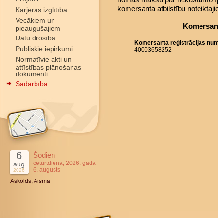
komersanta atbilstību noteiktaj
Karjeras izglītība
Vecākiem un
Komersant
pieaugušajiem
Datu drošība
Komersanta reģistrācijas nu
Publiskie iepirkumi
40003658252
Normatīvie akti un
attīstības plānošanas
dokumenti
Sadarbība
6
Šodien
ceturtdiena, 2026. gada
aug
6. augusts
2026
Askolds, Aisma