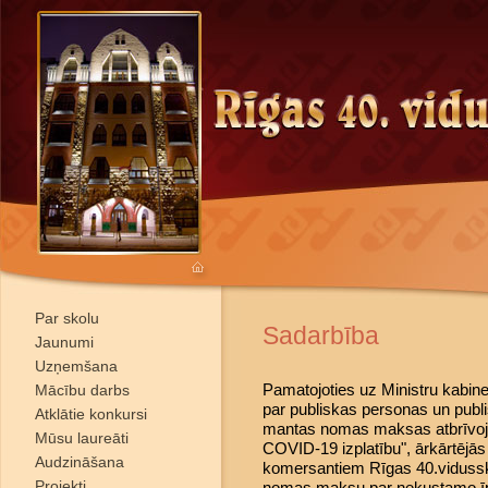
Par skolu
Sadarbība
Jaunumi
Uzņemšana
Pamatojoties uz Ministru kabin
Mācību darbs
par publiskas personas un publ
Atklātie konkursi
mantas nomas maksas atbrīvoj
Mūsu laureāti
COVID-19 izplatību", ārkārtējās
Audzināšana
komersantiem Rīgas 40.vidussko
Projekti
nomas maksu par nekustamo ī