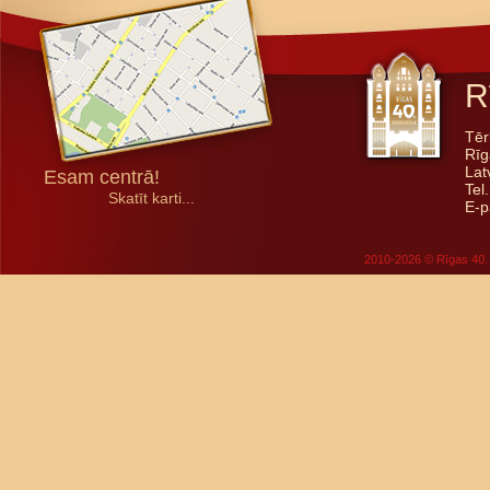
R
Tēr
Rīg
Lat
Esam centrā!
Tel
Skatīt karti...
E-p
2010-2026 © Rīgas 40. 