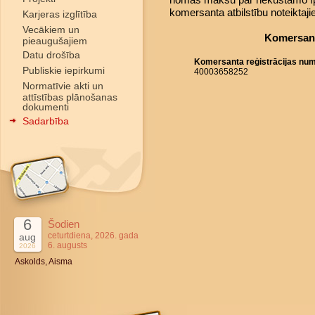
komersanta atbilstību noteiktaj
Karjeras izglītība
Vecākiem un
Komersant
pieaugušajiem
Datu drošība
Komersanta reģistrācijas nu
Publiskie iepirkumi
40003658252
Normatīvie akti un
attīstības plānošanas
dokumenti
Sadarbība
6
Šodien
ceturtdiena, 2026. gada
aug
6. augusts
2026
Askolds, Aisma