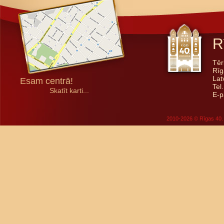
R
Tēr
Rīg
Lat
Esam centrā!
Tel
Skatīt karti...
E-p
2010-2026 © Rīgas 40. 