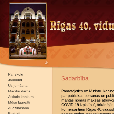
Par skolu
Sadarbība
Jaunumi
Uzņemšana
Pamatojoties uz Ministru kabin
Mācību darbs
par publiskas personas un publ
Atklātie konkursi
mantas nomas maksas atbrīvoj
Mūsu laureāti
COVID-19 izplatību", ārkārtējās
Audzināšana
komersantiem Rīgas 40.vidussko
Projekti
nomas maksu par nekustamo ī