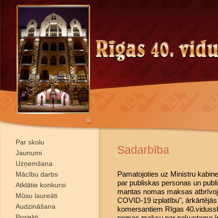
Par skolu
Sadarbība
Jaunumi
Uzņemšana
Pamatojoties uz Ministru kabin
Mācību darbs
par publiskas personas un publ
Atklātie konkursi
mantas nomas maksas atbrīvoj
Mūsu laureāti
COVID-19 izplatību", ārkārtējās
Audzināšana
komersantiem Rīgas 40.vidussko
Projekti
nomas maksu par nekustamo ī