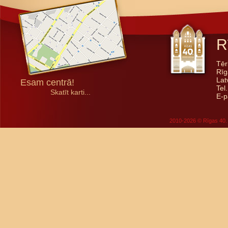
R
Tēr
Rīg
Lat
Esam centrā!
Tel
Skatīt karti...
E-p
2010-2026 © Rīgas 40. 