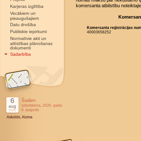
komersanta atbilstību noteiktaj
Karjeras izglītība
Vecākiem un
Komersant
pieaugušajiem
Datu drošība
Komersanta reģistrācijas nu
Publiskie iepirkumi
40003658252
Normatīvie akti un
attīstības plānošanas
dokumenti
Sadarbība
6
Šodien
ceturtdiena, 2026. gada
aug
6. augusts
2026
Askolds, Aisma