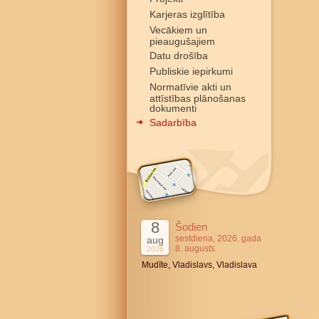
Karjeras izglītība
Vecākiem un
pieaugušajiem
Datu drošība
Publiskie iepirkumi
Normatīvie akti un
attīstības plānošanas
dokumenti
Sadarbība
8
Šodien
sestdiena, 2026. gada
aug
8. augusts
2026
Mudīte, Vladislavs, Vladislava