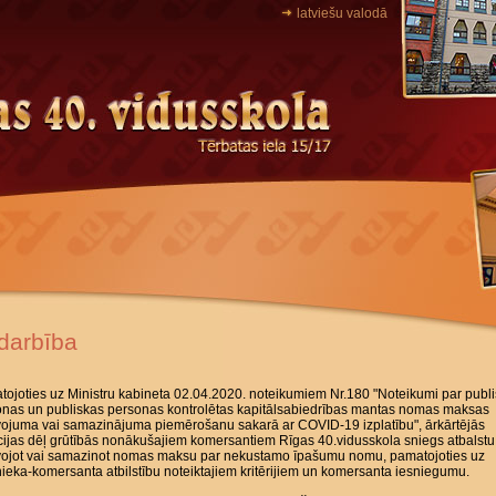
latviešu valodā
darbība
ojoties uz Ministru kabineta 02.04.2020. noteikumiem Nr.180 "Noteikumi par publ
onas un publiskas personas kontrolētas kapitālsabiedrības mantas nomas maksas
vojuma vai samazinājuma piemērošanu sakarā ar COVID-19 izplatību", ārkārtējās
cijas dēļ grūtībās nonākušajiem komersantiem Rīgas 40.vidusskola sniegs atbalstu
īvojot vai samazinot nomas maksu par nekustamo īpašumu nomu, pamatojoties uz
eka-komersanta atbilstību noteiktajiem kritērijiem un komersanta iesniegumu.