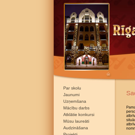
Par skolu
Sa
Jaunumi
Uzņemšana
Pamat
Mācību darbs
pers
Atklātie konkursi
atbrī
situā
Mūsu laureāti
atbr
Audzināšana
nomni
Projekti