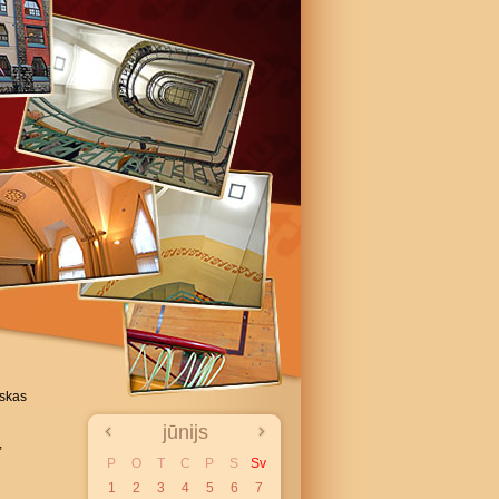
iskas
jūnijs
,
P
O
T
C
P
S
Sv
1
2
3
4
5
6
7